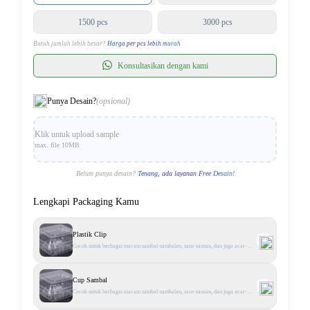
1500 pcs
3000 pcs
Butuh jumlah lebih besar?
Harga per pcs lebih murah
Konsultasikan dengan kami
Punya Desain?
(opsional)
Klik untuk upload sample
max. file 10MB
Belum punya desain?
Tenang, ada layanan Free Desain!
Lengkapi Packaging Kamu
Plastik Clip
Cocok untuk berbagai macam sambal-sambalan, saus-sausan, dan juga acar-
acaran - Bahan plastik klip kuat Warna transparent Tersedia berbagai ukuran.
Cup Sambal
Cocok untuk berbagai macam sambal-sambalan, saus-sausan, dan juga acar-
acaran - Bahan plastik klip kuat Warna transparent Tersedia berbagai ukuran.