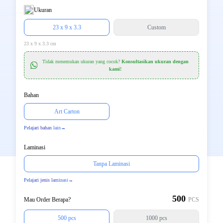
Ukuran
23 x 9 x 3.3
Custom
23 x 9 x 3.3 cm
Tidak menemukan ukuran yang cocok?
Konsultasikan ukuran dengan
kami!
Bahan
Art Carton
Pelajari bahan lain
→
Laminasi
Tanpa Laminasi
Pelajari jenis laminasi
→
500
Mau Order Berapa?
PCS
500 pcs
1000 pcs