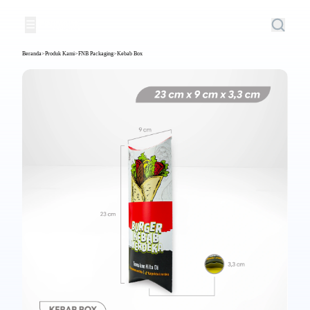
☰
Beranda
>
Produk Kami
>
FNB Packaging
>
Kebab Box