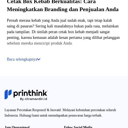
Cetak Box Kebab Berkualitas: Cara
Meningkatkan Branding dan Penjualan Anda
Pernah merasa kebab yang Anda jual sudah enak, tapi tetap kalah
saing di pasaran? Sering kali masalahnya bukan pada rasa, melainkan
pada tampilan. Di sinilah peran cetak box kebab menjadi sangat
penting, karena kemasan adalah kesan pertama yang dilihat pelanggan
sebelum mereka mencicipi produk Anda.
Bayangkan seorang pelanggan membeli kebab di dua tempat berbeda.
Baca selengkapnya
Yang satu dibungkus asal-asalan, sementara yang lain menggunakan
box kebab dengan desain menarik dan rapi. Tanpa sadar, pelanggan
akan menganggap produk dengan kemasan lebih baik sebagai produk
yang lebih premium. Inilah kekuatan visual yang sering diremehkan.
Kemasan bukan hanya pelindung makanan, tapi juga alat komunikasi.
Melalui cetak box kebab, Anda bisa menyampaikan identitas brand,
mulai dari logo, warna, hingga pesan yang ingin diingat pelanggan.
Dengan desain yang tepat, satu box kebab bisa menjadi media promosi
Layanan Percetakan Responsif & Inovatif. Melayani kebutuhan percetakan seluruh
berjalan yang efektif tanpa biaya tambahan.
Indonesia. Hubungi kami untuk menndapatkan penawaran harga terbaik.
Lebih jauh lagi, penggunaan box kebab custom memungkinkan bisnis
Jam Operasional
Folow Social Media