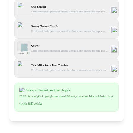
Cup Sambal
Cocok untuk berbagai macam sambal-sambalan, saus-sausan, dan juga acar-
acaran - Bahan plastik klip kuat Warna transparent Tersedia berbagai ukuran.
Sarung Tangan Plastik
Cocok untuk berbagai macam sambal-sambalan, saus-sausan, dan juga acar-
acaran - Bahan plastik klip kuat Warna transparent Tersedia berbagai ukuran.
Sosbag
Cocok untuk berbagai macam sambal-sambalan, saus-sausan, dan juga acar-
acaran - Bahan plastik klip kuat Warna transparent Tersedia berbagai ukuran.
Tray Mika Sekat Box Catering
Cocok untuk berbagai macam sambal-sambalan, saus-sausan, dan juga acar-
acaran - Bahan plastik klip kuat Warna transparent Tersedia berbagai ukuran.
*Syarat & Ketentuan Free Ongkir
FREE biaya ongkir 1x pengiriman daerah Jakarta, untuk luar Jakarta Subsidi biaya
ongkir S&K berlaku