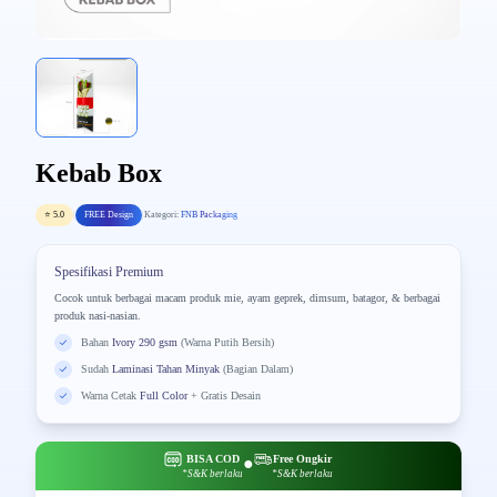
Kebab Box
⭐ 5.0
|
FREE Design
|
Kategori:
FNB Packaging
Spesifikasi Premium
Cocok untuk berbagai macam produk mie, ayam geprek, dimsum, batagor, & berbagai
produk nasi-nasian.
Bahan
Ivory 290 gsm
(Warna Putih Bersih)
Sudah
Laminasi Tahan Minyak
(Bagian Dalam)
Warna Cetak
Full Color
+ Gratis Desain
BISA COD
Free Ongkir
●
*S&K berlaku
*S&K berlaku