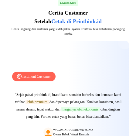
Layanan Kami
Cerita Customer
Setelah
Cetak di Printhink.id
Cerita langsung dari customer yang sudah pakai layanan Printhink buat kebutuhan packaging
mereka
Testimoni Customer
“Sejak pakai printhink.id, brand kami semakin berkelas dan kemasan kami
terlihat
lebih premium
dan dipercaya pelanggan. Kualitas konsisten, hasil
sesuai desain, tepat waktu, dan
harganya lebih ekonomis
dibandingkan
yang lain. Partner cetak yang benar-benar bisa diandalkan.”
WAGIMIN HARDJOWOYONO
Owner Bebek Wangi Rempah