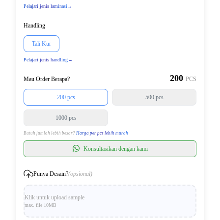
Pelajari jenis laminasi
→
Handling
Tali Kur
Pelajari jenis handling
→
200
Mau Order Berapa?
PCS
200 pcs
500 pcs
1000 pcs
Butuh jumlah lebih besar?
Harga per pcs lebih murah
Konsultasikan dengan kami
Punya Desain?
(opsional)
Klik untuk upload sample
max. file 10MB