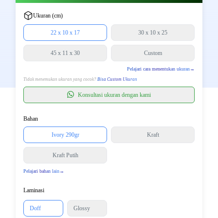
Ukuran (cm)
22 x 10 x 17
30 x 10 x 25
45 x 11 x 30
Custom
Pelajari cara menentukan ukuran
→
Tidak menemukan ukuran yang cocok?
Bisa Custom Ukuran
Konsultasi ukuran dengan kami
Bahan
Ivory 290gr
Kraft
Kraft Putih
Pelajari bahan lain
→
Laminasi
Doff
Glossy