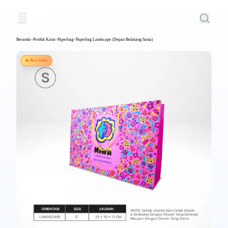
☰
Beranda
>
Produk Kami
>
Paperbag
>
Paperbag Landscape (Depan Belakang Sama)
🔥 Best Seller