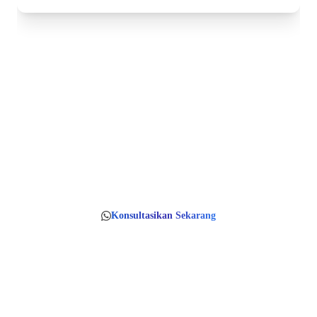
Siap Bikin Citra Brand Kamu Makin
Berkualitas? ✨
Konsultasikan kebutuhanmu sekarang.
Gratis tanya-tanya sepuasnya!
Konsultasikan Sekarang