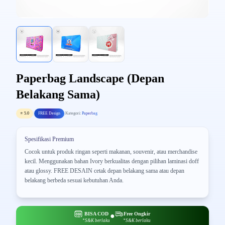
Paperbag Landscape (Depan
Belakang Sama)
⭐ 5.0
|
FREE Design
|
Kategori:
Paperbag
Spesifikasi Premium
Cocok untuk produk ringan seperti makanan, souvenir, atau merchandise
kecil. Menggunakan bahan Ivory berkualitas dengan pilihan laminasi doff
atau glossy. FREE DESAIN cetak depan belakang sama atau depan
belakang berbeda sesuai kebutuhan Anda.
BISA COD
Free Ongkir
●
*S&K berlaku
*S&K berlaku