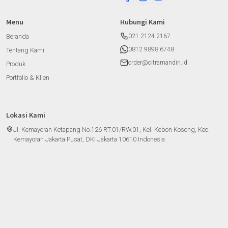
Menu
Hubungi Kami
Beranda
021 2124 2167
0812 9898 6748
Tentang Kami
order@citramandiri.id
Produk
Portfolio & Klien
Lokasi Kami
Jl. Kemayoran Ketapang No.126 RT.01/RW.01, Kel. Kebon Kosong, Kec.
Kemayoran Jakarta Pusat, DKI Jakarta 10610 Indonesia