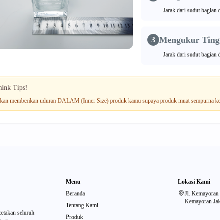
Jarak dari sudut bagian
Mengukur Tingg
3
Jarak dari sudut bagian
hink Tips!
ikan memberikan uduran DALAM (Inner Size) produk kamu supaya produk muat sempurna ke
Menu
Lokasi Kami
Beranda
Jl. Kemayoran
Kemayoran Jaka
Tentang Kami
etakan seluruh
Produk