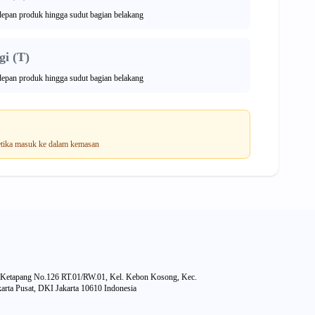
 depan produk hingga sudut bagian belakang
i (T)
 depan produk hingga sudut bagian belakang
tika masuk ke dalam kemasan
 Ketapang No.126 RT.01/RW.01, Kel. Kebon Kosong, Kec.
rta Pusat, DKI Jakarta 10610 Indonesia