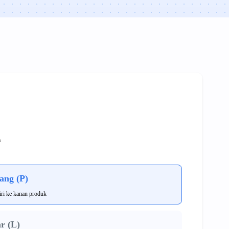
a
ang (P)
iri ke kanan produk
r (L)