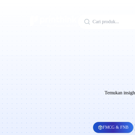
Temukan insight
FMCG & FNB