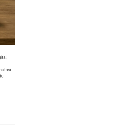
ital,
putasi
tu