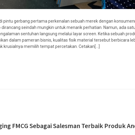
enjadi pintu gerbang pertama perkenalan sebuah merek dengan konsumen
eb dirancang seindah mungkin untuk menarik perhatian. Namun, ada sat
r, pengalaman sentuhan langsung melalui layar screen. Ketika sebuah pro
n dalam pameran bisnis, kualitas fisik material tersebut berbicara le
etak krusialnya memilih tempat percetakan. Cetakan[...]
kaging FMCG Sebagai Salesman Terbaik Produk A