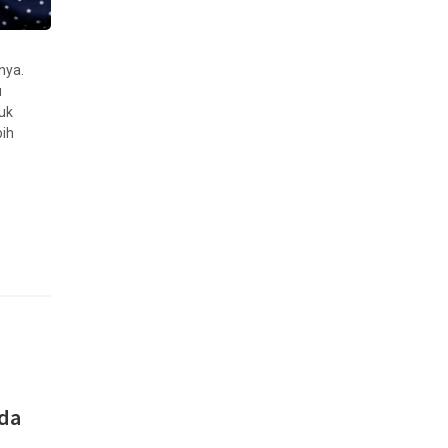
nya.
u
duk
bih
nda