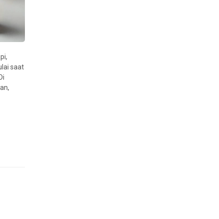
pi,
lai saat
Di
an,