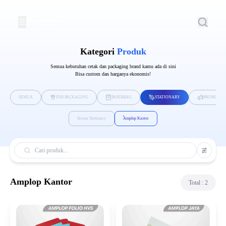
☰
Kategori
Produk
Semua kebutuhan cetak dan packaging brand kamu ada di sini
Bisa custom dan harganya ekonomis!
SEMUA
FNB PACKAGING
PAPERBAG
STATIONARY
PROMOTIO
Semua Stationary
Amplop Kantor
Amplop Kantor
Total :
2