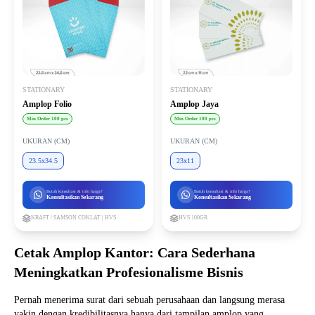
STATIONARY
STATIONARY
Amplop Folio
Amplop Jaya
Min Order 100 pcs
Min Order 100 pcs
UKURAN (CM)
UKURAN (CM)
23.5x34.5
23x11
Butuh konsultasi & info harga?
Butuh konsultasi & info harga?
Konsultasikan Sekarang
Konsultasikan Sekarang
KRAFT / SAMSON COKLAT | HVS
HVS 100GR
Cetak Amplop Kantor: Cara Sederhana
Meningkatkan Profesionalisme Bisnis
Pernah menerima surat dari sebuah perusahaan dan langsung merasa
yakin dengan kredibilitasnya hanya dari tampilan amplop yang