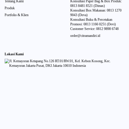
Tentang Kami
Konsultasi Paper Bag & Box Produk:
0813 8481 8521 (Dimas)
Produk
Konsultasi Box Makanan: 0813 1270
Portfolio & Klien
9043 (Deva)
Konsultasi Buku & Percetakan
Promosi: 0813 1166 0251 (Devi)
Customer Service: 0812 9898 6748
order@citramandiri.id
Lokasi Kami
Jl. Kemayoran Ketapang No.126 RT.01/RW.01, Kel. Kebon Kosong, Kec.
Kemayoran Jakarta Pusat, DKI Jakarta 10610 Indonesia