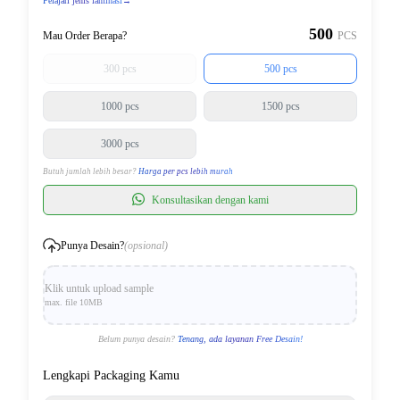
Pelajari jenis laminasi
→
500
Mau Order Berapa?
PCS
300 pcs
500 pcs
1000 pcs
1500 pcs
3000 pcs
Butuh jumlah lebih besar?
Harga per pcs lebih murah
Konsultasikan dengan kami
Punya Desain?
(opsional)
Klik untuk upload sample
max. file 10MB
Belum punya desain?
Tenang, ada layanan Free Desain!
Lengkapi Packaging Kamu