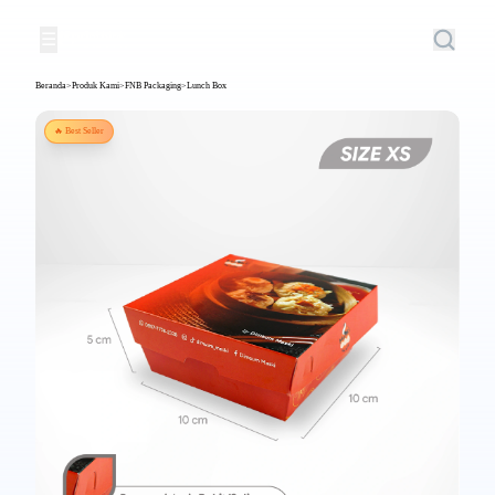
☰
Beranda
>
Produk Kami
>
FNB Packaging
>
Lunch Box
🔥 Best Seller