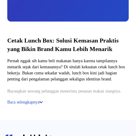
Cetak Lunch Box: Solusi Kemasan Praktis
yang Bikin Brand Kamu Lebih Menarik
Pernah nggak sih kamu beli makanan hanya karena tampilannya
menarik sejak dari kemasannya? Di situlah kekuatan cetak lunch box
bekerja. Bukan cuma sekadar wadah, lunch box kini jadi bagian
penting dari pengalaman pelanggan sekaligus identitas brand.
Bayangkan seorang pelanggan menerima pesanan makan siangnya.
Sebelum makanan dicicipi, mata mereka sudah lebih dulu “makan”
Baca selengkapnya
lewat desain kemasan yang rapi dan profesional. Kesan pertama ini
sering kali menentukan apakah mereka akan kembali memesan atau
tidak.
Di dunia bisnis kuliner yang kompetitif, detail kecil seperti kemasan
bisa jadi pembeda besar. Lunch box bukan lagi sekadar pembungkus,