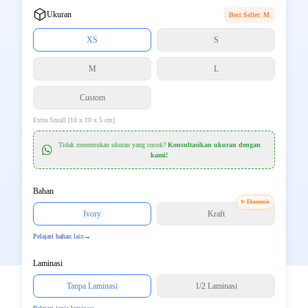
Ukuran
Best Seller: M
XS
S
M
L
Custom
Extra Small (10 x 10 x 5 cm)
Tidak menemukan ukuran yang cocok?
Konsultasikan ukuran dengan
kami!
Bahan
✨ Ekonomis
Ivory
Kraft
Pelajari bahan lain
→
Laminasi
Tanpa Laminasi
1/2 Laminasi