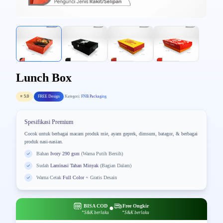
Lunch Box
⭐ 5.0
|
FREE Design
|
Kategori:
FNB Packaging
Spesifikasi Premium
Cocok untuk berbagai macam produk mie, ayam geprek, dimsum, batagor, & berbagai
produk nasi-nasian.
Bahan
Ivory 290 gsm
(Warna Putih Bersih)
Sudah
Laminasi Tahan Minyak
(Bagian Dalam)
Warna Cetak
Full Color
+ Gratis Desain
BISA COD
Free Ongkir
●
*S&K berlaku
*S&K berlaku