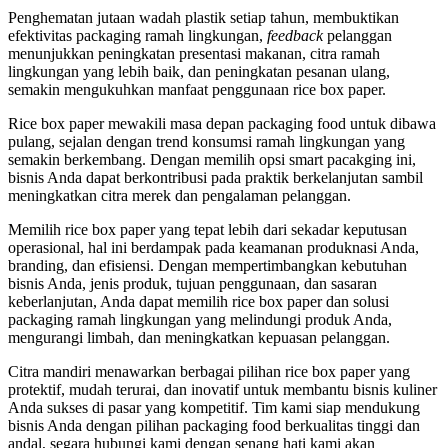
Penghematan jutaan wadah plastik setiap tahun, membuktikan
efektivitas packaging ramah lingkungan,
feedback
pelanggan
menunjukkan peningkatan presentasi makanan, citra ramah
lingkungan yang lebih baik, dan peningkatan pesanan ulang,
semakin mengukuhkan manfaat penggunaan rice box paper.
Rice box paper mewakili masa depan packaging food untuk dibawa
pulang, sejalan dengan trend konsumsi ramah lingkungan yang
semakin berkembang. Dengan memilih opsi smart pacakging ini,
bisnis Anda dapat berkontribusi pada praktik berkelanjutan sambil
meningkatkan citra merek dan pengalaman pelanggan.
Memilih rice box paper yang tepat lebih dari sekadar keputusan
operasional, hal ini berdampak pada keamanan produknasi Anda,
branding, dan efisiensi. Dengan mempertimbangkan kebutuhan
bisnis Anda, jenis produk, tujuan penggunaan, dan sasaran
keberlanjutan, Anda dapat memilih rice box paper dan solusi
packaging ramah lingkungan yang melindungi produk Anda,
mengurangi limbah, dan meningkatkan kepuasan pelanggan.
Citra mandiri menawarkan berbagai pilihan rice box paper yang
protektif, mudah terurai, dan inovatif untuk membantu bisnis kuliner
Anda sukses di pasar yang kompetitif. Tim kami siap mendukung
bisnis Anda dengan pilihan packaging food berkualitas tinggi dan
andal, segara hubungi kami dengan senang hati kami akan