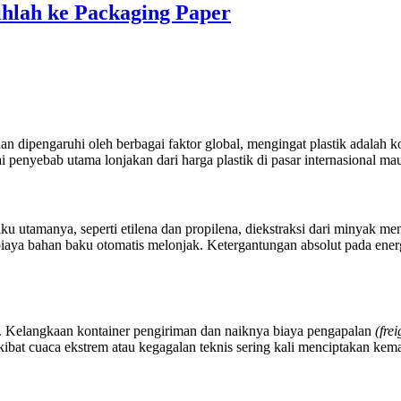
ihlah ke Packaging Paper
 dipengaruhi oleh berbagai faktor global, mengingat plastik adalah k
penyebab utama lonjakan dari harga plastik di pasar internasional ma
u utamanya, seperti etilena dan propilena, diekstraksi dari minyak me
aya bahan baku otomatis melonjak. Ketergantungan absolut pada energi 
ia. Kelangkaan kontainer pengiriman dan naiknya biaya pengapalan
(frei
akibat cuaca ekstrem atau kegagalan teknis sering kali menciptakan k