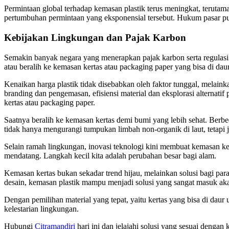
Permintaan global terhadap kemasan plastik terus meningkat, terutama
pertumbuhan permintaan yang eksponensial tersebut. Hukum pasar pun 
Kebijakan Lingkungan dan Pajak Karbon
Semakin banyak negara yang menerapkan pajak karbon serta regulasi 
atau beralih ke kemasan kertas atau packaging paper yang bisa di da
Kenaikan harga plastik tidak disebabkan oleh faktor tunggal, melainkan
branding dan pengemasan, efisiensi material dan eksplorasi alternati
kertas atau packaging paper.
Saatnya beralih ke kemasan kertas demi bumi yang lebih sehat. Berbed
tidak hanya mengurangi tumpukan limbah non-organik di laut, tetapi 
Selain ramah lingkungan, inovasi teknologi kini membuat kemasan kert
mendatang. Langkah kecil kita adalah perubahan besar bagi alam.
Kemasan kertas bukan sekadar trend hijau, melainkan solusi bagi par
desain, kemasan plastik mampu menjadi solusi yang sangat masuk akal
Dengan pemilihan material yang tepat, yaitu kertas yang bisa di da
kelestarian lingkungan.
Hubungi
Citramandiri
hari ini dan jelajahi solusi yang sesuai denga