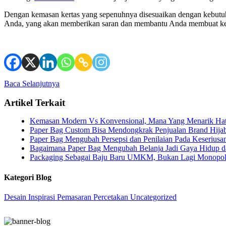
Dengan kemasan kertas yang sepenuhnya disesuaikan dengan kebutuha
Anda, yang akan memberikan saran dan membantu Anda membuat keputu
Baca Selanjutnya
Artikel Terkait
Kemasan Modern Vs Konvensional, Mana Yang Menarik Hat
Paper Bag Custom Bisa Mendongkrak Penjualan Brand Hija
Paper Bag Mengubah Persepsi dan Penilaian Pada Keseriusa
Bagaimana Paper Bag Mengubah Belanja Jadi Gaya Hidup 
Packaging Sebagai Baju Baru UMKM, Bukan Lagi Monopoli
Kategori Blog
Desain
Inspirasi
Pemasaran
Percetakan
Uncategorized