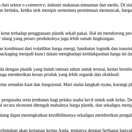
 dari sektor
e-commerce
, industri makanan-minuman dan medis. Di sisi
berlaku, ketika stok menipis sementara permintaan memuncak, harga ak
ketat terhadap penggunaan plastik sekali pakai. Hal ini mendorong pro
ur ulang yang proses produksinya juga lebih ramah lingkungan.
 kombinasi dari volatilitas harga energi, hambatan logistik dan transis
f packaging menjadi kunci dalam menghadapi ketidakpastian harga ini d
a dengan plastik yang butuh ratusan tahun untuk terurai, kertas bersi
juga memberikan kesan produk yang lebih organik dan eksklusif.
as semakin kuat dan fungsional. Mari mulai langkah nyata, kurangi pla
a pengusaha serta jembatan bagi pelaku usaha kecil untuk naik kelas. 
 secara ekonomi ditengah mahalnya harga plastik, dan sekaligus menjaga
ur ulang dapat meningkatkan kredibilitasnya sekaligus memberikan peng
n kebutuhan akan kemasan kertas Anda, tentunya dengan berbagai banyak