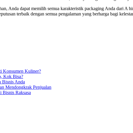
n, Anda dapat memilih semua karakteristik packaging Anda dari A hi
san terbaik dengan semua pengalaman yang berharga bagi kelestarian
i Konsumen Kuliner?
b, Kok Bisa?
n Bisnis Anda
dan Mendongkrak Penjualan
 Bisnis Raksasa